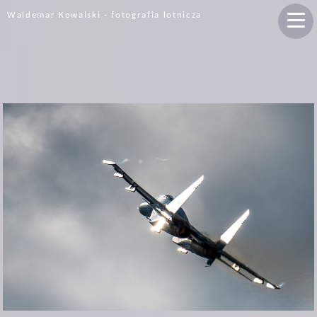
Waldemar Kowalski - fotografia lotnicza